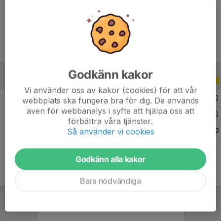
Ålder
10 år
Godkänn kakor
ALLA SERIER
ALLA ÅR
Vi använder oss av kakor (cookies) för att vår
2026
2
0
0
0
webbplats ska fungera bra för dig. De används
även för webbanalys i syfte att hjälpa oss att
2025
2
0
0
0
förbättra våra tjänster.
Så använder vi cookies
Totalt
4
0
0
0
Godkänn alla kakor
Bara nödvändiga