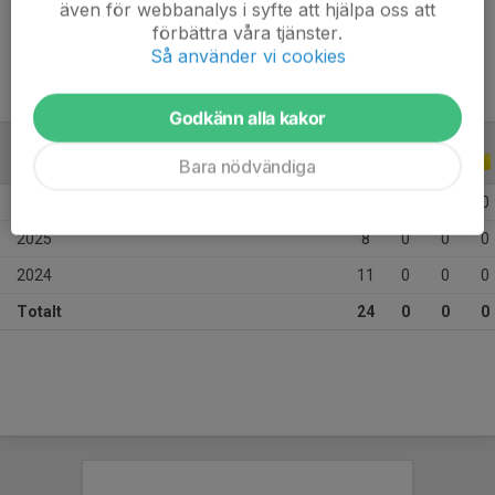
även för webbanalys i syfte att hjälpa oss att
Ålder
11 år
förbättra våra tjänster.
Så använder vi cookies
Godkänn alla kakor
ALLA SERIER
ALLA ÅR
Bara nödvändiga
2026
5
0
0
0
2025
8
0
0
0
2024
11
0
0
0
Totalt
24
0
0
0