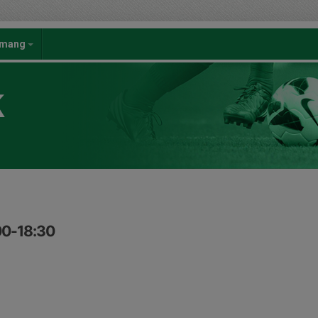
emang
K
00-18:30