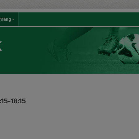
emang
K
:15-18:15