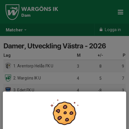
WARGÖNS IK
Dam
Logga in
Matcher
Damer, Utveckling Västra - 2026
Lag
M
+/-
P
1. Arentorp Helås FK U
3
8
9
2. Wargöns IK U
4
5
7
3. Edet FK U
4
-8
3
4. Åsaka SK U
3
-5
1