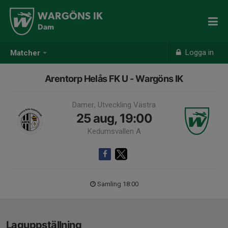
WARGÖNS IK
Dam
Logga in
Matcher
Arentorp Helås FK U - Wargöns IK
Damer, Utveckling Västra
25 aug, 19:00
Kedumsvallen A
Samling 18:00
Laguppställning