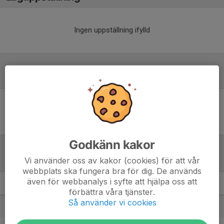
Ingen uppställning ifylld
Inför match
Inget skrivet
Godkänn kakor
Tabell
Vi använder oss av kakor (cookies) för att vår
webbplats ska fungera bra för dig. De används
även för webbanalys i syfte att hjälpa oss att
Damer, Utveckling Västra
M
+/-
P
förbättra våra tjänster.
Så använder vi cookies
1. Arentorp Helås FK U
3
8
9