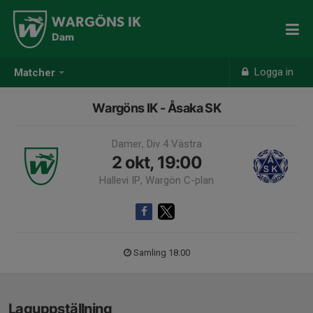
WARGÖNS IK
Dam
Logga in
Matcher
Wargöns IK - Åsaka SK
Damer, Div 4 Västra
2 okt, 19:00
Hallevi IP, Wargön C-plan
Samling 18:00
Laguppställning