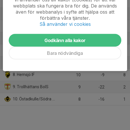
2. Skepplanda BTK U
10
18
24
webbplats ska fungera bra för dig. De används
även för webbanalys i syfte att hjälpa oss att
3. Vänersborgs IF U
10
14
19
förbättra våra tjänster.
Så använder vi cookies
4. Mellby IK
10
8
17
5. Åsaka SK
10
-3
15
Godkänn alla kakor
6. Vårgårda IK
10
-7
13
Bara nödvändiga
7. Främmestad/Elmer-Fåglum/Nossebro
9
-7
9
8. Hemsjö IF
10
-9
8
9. Trollhättans BoIS
9
-22
2
10. Östadkulle/Södra Härene
8
-16
1