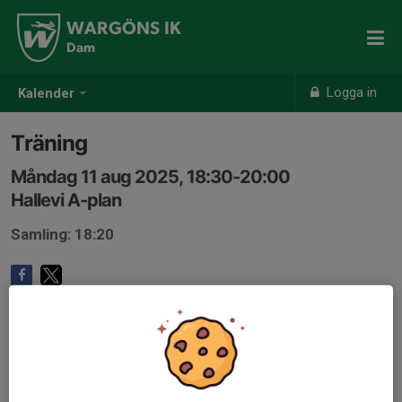
WARGÖNS IK
Dam
Logga in
Kalender
Träning
Måndag 11 aug 2025, 18:30-20:00
Hallevi A-plan
Samling: 18:20