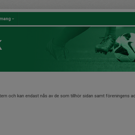
emang
K
ntern och kan endast nås av de som tillhör sidan samt föreningens ad