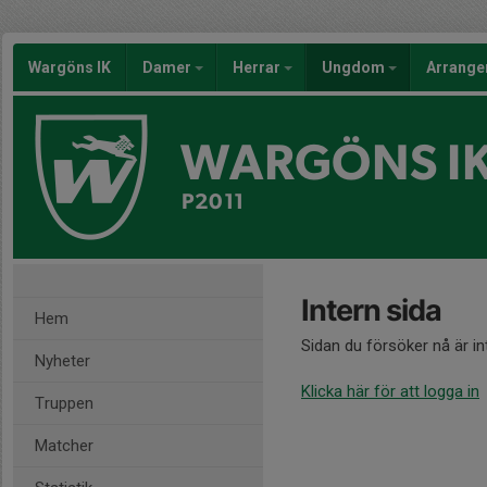
Wargöns IK
Damer
Herrar
Ungdom
Arrang
WARGÖNS I
P2011
Intern sida
Hem
Sidan du försöker nå är i
Nyheter
Klicka här för att logga in
Truppen
Matcher