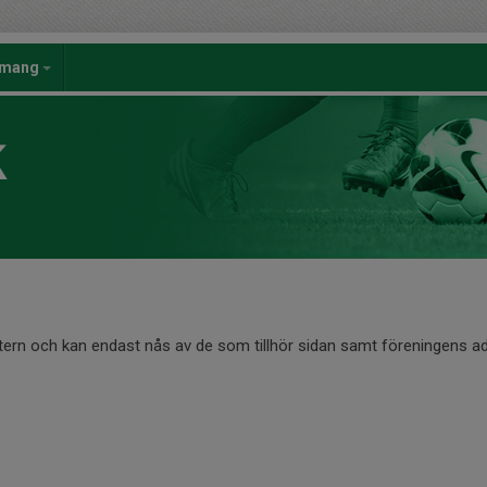
emang
K
ntern och kan endast nås av de som tillhör sidan samt föreningens ad