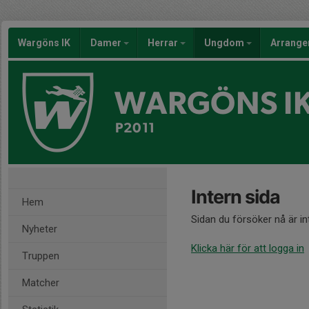
Wargöns IK
Damer
Herrar
Ungdom
Arrang
WARGÖNS I
P2011
Intern sida
Hem
Sidan du försöker nå är i
Nyheter
Klicka här för att logga in
Truppen
Matcher