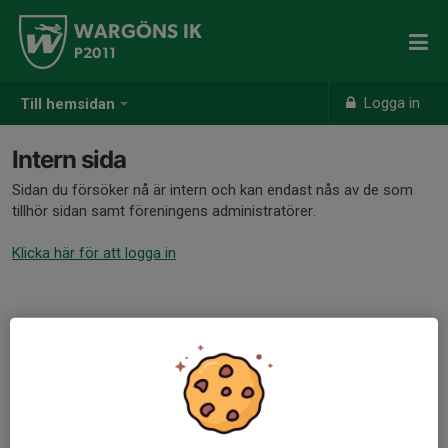
WARGÖNS IK
P2011
Logga in
Till hemsidan
Intern sida
Sidan du försöker nå är intern och kan endast nås av de som
tillhör sidan samt föreningens administratörer.
Klicka här för att logga in