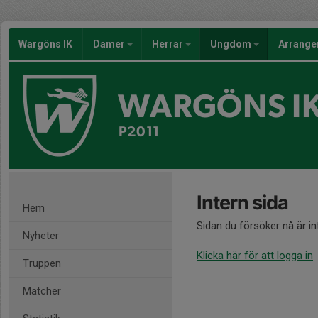
Wargöns IK
Damer
Herrar
Ungdom
Arrang
WARGÖNS I
P2011
Intern sida
Hem
Sidan du försöker nå är i
Nyheter
Klicka här för att logga in
Truppen
Matcher