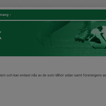
emang
K
ntern och kan endast nås av de som tillhör sidan samt föreningens ad