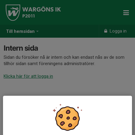
WARGÖNS IK
P2011
Logga in
Till hemsidan
Intern sida
Sidan du försöker nå är intern och kan endast nås av de som
tillhör sidan samt föreningens administratörer.
Klicka här för att logga in