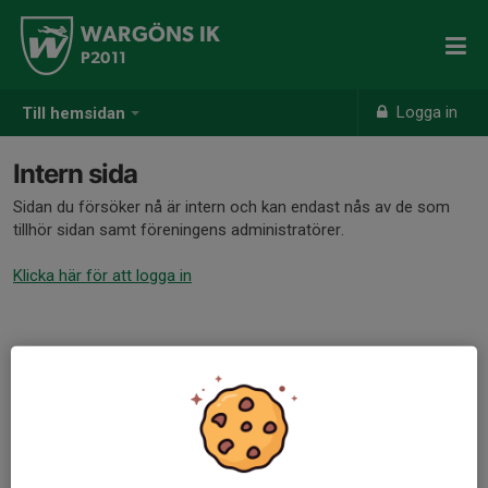
WARGÖNS IK
P2011
Logga in
Till hemsidan
Intern sida
Sidan du försöker nå är intern och kan endast nås av de som
tillhör sidan samt föreningens administratörer.
Klicka här för att logga in