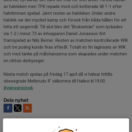
av halvleken men TFK repade mod och kvitterade till 1-1 efter
halvtimmen spelad. Jämt resten av halvleken. Under andra
halvlek var det mycket kamp och försök från båda hållen för att
hitta ett segermål. Till slut blev det ”Brukselvan” som lyckades
via 1-2 i minut 73 av inhopparen Daniel Jonasson fint
framspelad av Nils Berner. Resten av matchen kontrollerade WIK
och tre poäng kunde firas efteråt. Totalt en fin laginsats av WIK
och med tanke på målchanserna som skapades under matchen
en rättvis derbyseger.
Nästa match spelas på fredag 17 april då vi hälsar hittills
obesegrade Melleruds IF välkomna till Hallevi kl.19:00.
#viärwargönsik
Dela nyhet
Kommentarer