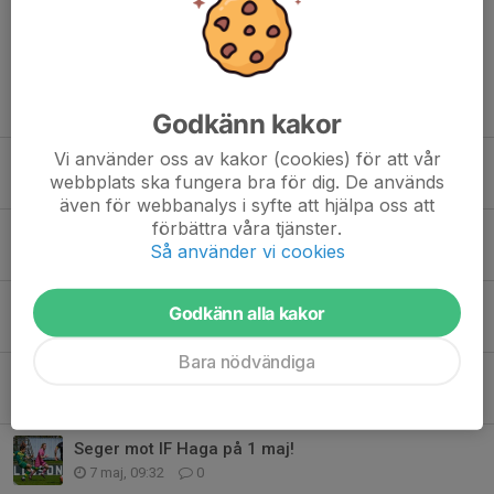
Tidigare nyheter
Godkänn kakor
Vi använder oss av kakor (cookies) för att vår
Jerry möter - Hampus Benjaminsson!
webbplats ska fungera bra för dig. De används
31 jul, 10:25
0
även för webbanalys i syfte att hjälpa oss att
förbättra våra tjänster.
Jerry möter - Anton Björkesand!
Så använder vi cookies
29 maj, 14:40
0
Jerry möter - Carl Windhede!
Godkänn alla kakor
15 maj, 14:25
0
Bara nödvändiga
Ny hemmamatch på söndag!
14 maj, 14:28
0
Seger mot IF Haga på 1 maj!
7 maj, 09:32
0