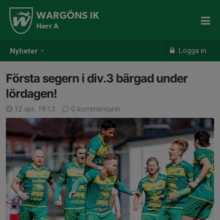
WARGÖNS IK
Herr A
Logga in
Nyheter
Första segern i div.3 bärgad under
lördagen!
12 apr, 19:13
0 kommentarer