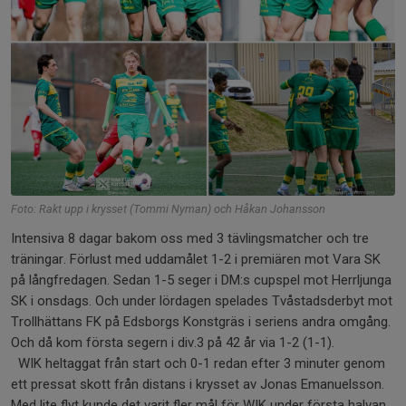
Foto: Rakt upp i krysset (Tommi Nyman) och Håkan Johansson
Intensiva 8 dagar bakom oss med 3 tävlingsmatcher och tre
träningar. Förlust med uddamålet 1-2 i premiären mot Vara SK
på långfredagen. Sedan 1-5 seger i DM:s cupspel mot Herrljunga
SK i onsdags. Och under lördagen spelades Tvåstadsderbyt mot
Trollhättans FK på Edsborgs Konstgräs i seriens andra omgång.
Och då kom första segern i div.3 på 42 år via 1-2 (1-1).
WIK heltaggat från start och 0-1 redan efter 3 minuter genom
ett pressat skott från distans i krysset av Jonas Emanuelsson.
Med lite flyt kunde det varit fler mål för WIK under första halvan