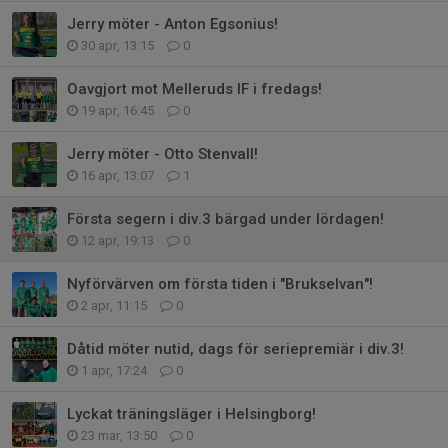
Jerry möter - Anton Egsonius!
30 apr, 13:15
0
Oavgjort mot Melleruds IF i fredags!
19 apr, 16:45
0
Jerry möter - Otto Stenvall!
16 apr, 13:07
1
Första segern i div.3 bärgad under lördagen!
12 apr, 19:13
0
Nyförvärven om första tiden i "Brukselvan"!
2 apr, 11:15
0
Dåtid möter nutid, dags för seriepremiär i div.3!
1 apr, 17:24
0
Lyckat träningsläger i Helsingborg!
23 mar, 13:50
0