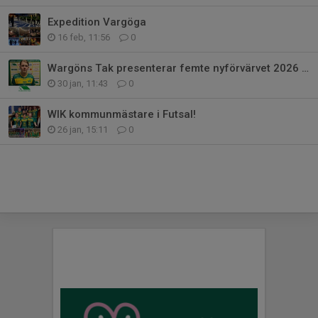
Expedition Vargöga
16 feb, 11:56
0
Wargöns Tak presenterar femte nyförvärvet 2026 - Hampus Benjaminsson !
30 jan, 11:43
0
WIK kommunmästare i Futsal!
26 jan, 15:11
0